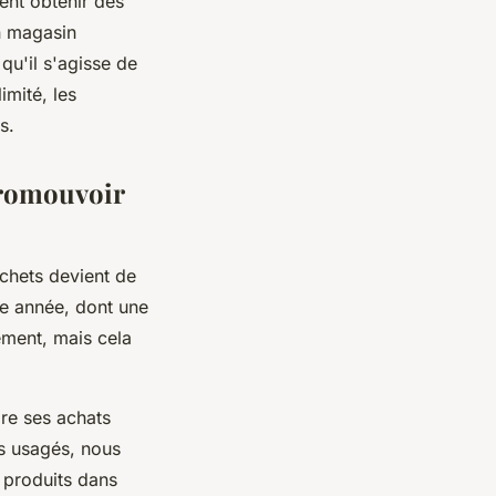
ent obtenir des
un magasin
qu'il s'agisse de
imité, les
s.
 promouvoir
échets devient de
ue année, dont une
ement, mais cela
.
ire ses achats
s usagés, nous
 produits dans