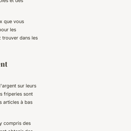
les et des
ix que vous
pour les
 trouver dans les
ent
'argent sur leurs
s friperies sont
 articles à bas
 y compris des