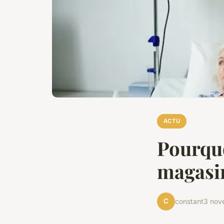
ACTU
Pourquo
magasin
C
constant
3 nov