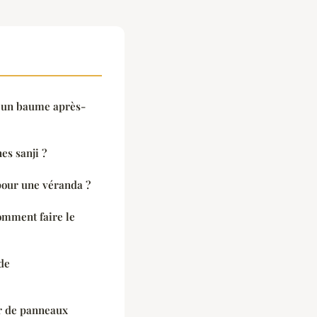
r un baume après-
es sanji ?
pour une véranda ?
omment faire le
de
ur de panneaux