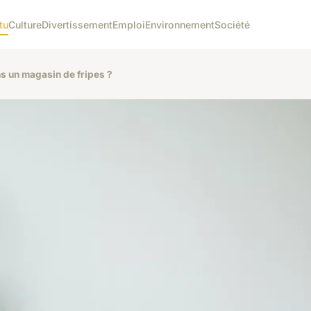
tu
Culture
Divertissement
Emploi
Environnement
Société
s un magasin de fripes ?