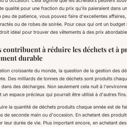
u d'occasion. Cela signifie que les acheteurs peuvent souv
e qualité pour une fraction du prix qu'ils paieraient dans 
 peu de patience, vous pouvez faire d'excellentes affaires, 
actés ou de robes de soirée. Pour ceux qui ont un budget l
ndroit idéal pour trouver des vêtements à des prix abordable
s contribuent à réduire les déchets et à
ement durable
isation croissante du monde, la question de la gestion des d
nte. Des milliards de tonnes de déchets sont produits chaq
it dans des décharges. Non seulement cela nuit à l'environn
un espace précieux qui pourrait être utilisé à d'autres fins
ire la quantité de déchets produits chaque année est de fa
s de seconde main ou d'occasion. En achetant des produit
 leur durée de vie. Plus important encore, en achetant des