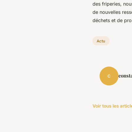
des friperies, n
de nouvelles ress
déchets et de pr
Actu
const
C
Voir tous les artic