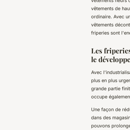
vêtements neufs o
vêtements de haut
ordinaire. Avec un
vêtements décontr
friperies sont l'e
Les friperie
le développ
Avec l'industrial
plus en plus urge
grande partie fin
occupe également 
Une façon de rédu
dans des magasin
pouvons prolonger