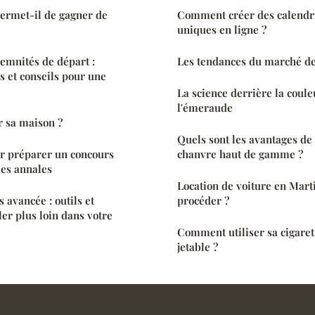
rmet-il de gagner de
Comment créer des calendr
uniques en ligne ?
demnités de départ :
Les tendances du marché des
s et conseils pour une
La science derrière la coul
l'émeraude
r sa maison ?
Quels sont les avantages de 
r préparer un concours
chanvre haut de gamme ?
des annales
Location de voiture en Mar
 avancée : outils et
procéder ?
ler plus loin dans votre
Comment utiliser sa cigaret
jetable ?