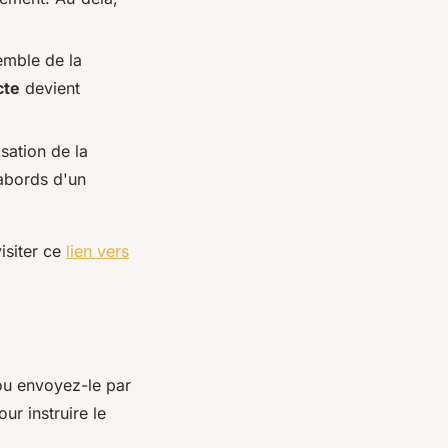
semble de la
cte
devient
isation de la
abords d'un
isiter ce
lien vers
u envoyez-le par
ur instruire le