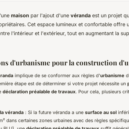
d'une
maison
par l'ajout d'une
véranda
est un projet qu
riétaires. Cet espace lumineux et confortable offre u
tre l'intérieur et l'extérieur, tout en augmentant la sup
ons d'urbanisme pour la construction d'
randa
implique de se conformer aux règles d'
urbanisme
d
emière étape est de déterminer si votre projet nécessite un
e
déclaration préalable de travaux
. Pour cela, plusieurs cri
 la véranda
: Si la future véranda a une
surface au sol
infér
² dans certaines zones urbaines avec des règles spécifiqu
u PLU), une
déclaration préalable de travaux
suffit généra