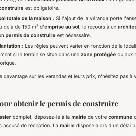
construire
est obligatoire.
ol totale de la maison
: Si l'ajout de la véranda porte l'en
u-delà de 150 m² d'
emprise au sol
, le recours à un
archite
 un
permis de construire
est nécessaire.
lantation
: Les règles peuvent varier en fonction de la local
ent si le terrain se situe dans une
zone protégée
ou aux 
orique.
 davantage sur les vérandas et leurs prix, n'hésitez pas à v
our obtenir le permis de construire
ssier
complet, déposez-le à la
mairie
de votre
commune
o
 accusé de réception. La
mairie
dispose alors d'un délai po