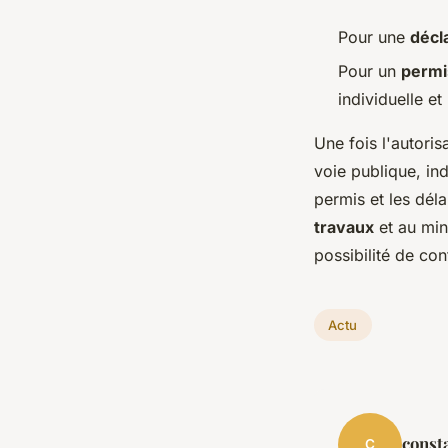
Pour une
décl
Pour un
permi
individuelle et
Une fois l'autoris
voie publique, in
permis et les dél
travaux
et au min
possibilité de con
Actu
const
C