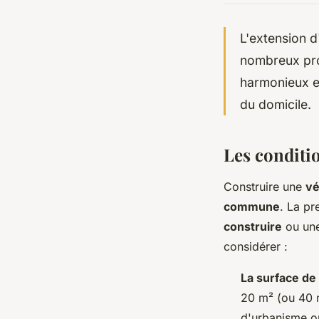
L'extension 
nombreux prop
harmonieux en
du domicile.
Les conditi
Construire une
vé
commune
. La pr
construire
ou un
considérer :
La surface de
20 m² (ou 40 m
d'urbanisme o