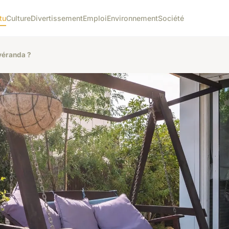
tu
Culture
Divertissement
Emploi
Environnement
Société
véranda ?