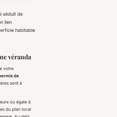
i séduit de
n lien
erficie habitable
une véranda
e votre
permis de
tères sont à
ieure ou égale à
es du plan local
lement. Au-delà,