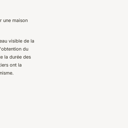
ur une maison
eau visible de la
d'obtention du
te la durée des
ers ont la
anisme.