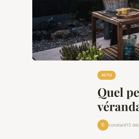
ACTU
Quel pe
véranda
C
constant
13 dé