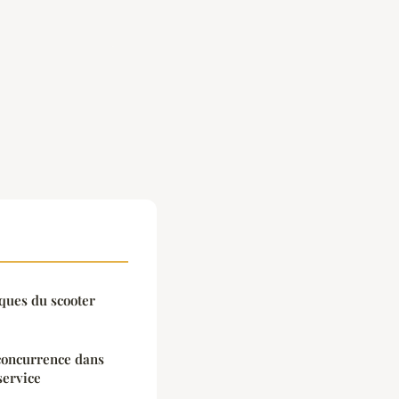
iques du scooter
-concurrence dans
service