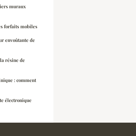
iers muraux
 forfaits mobiles
eur envoûtante de
la résine de
tinique : comment
te électronique