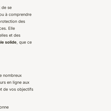
t de se
r ou à comprendre
protection des
es. Elle
lles et des
ale solide
, que ce
 de nombreux
urs en ligne aux
t de vos objectifs
bonne