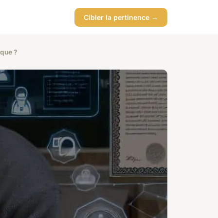
Cibler la pertinence →
ique ?