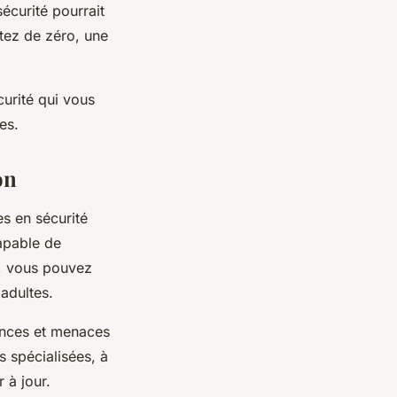
écurité pourrait
tez de zéro, une
rité qui vous
es.
on
s en sécurité
apable de
a, vous pouvez
adultes.
dances et menaces
 spécialisées, à
 à jour.