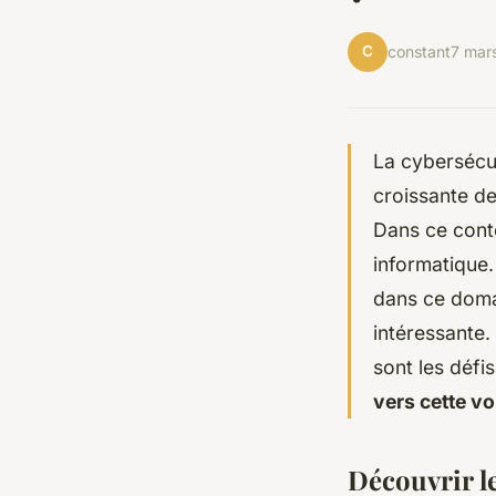
C
constant
7 mar
La cybersécur
croissante de
Dans ce conte
informatique.
dans ce domai
intéressante.
sont les défi
vers cette vo
Découvrir l