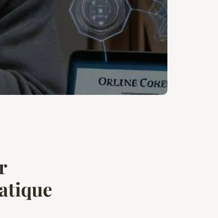
r
atique