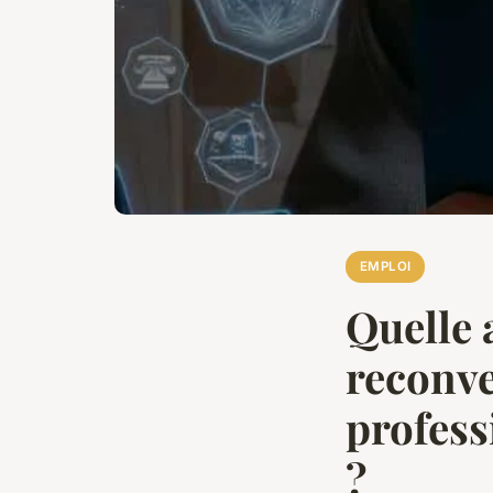
EMPLOI
Quelle 
reconve
profess
?