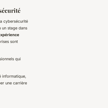
sécurité
la cybersécurité
u un stage dans
expérience
rises sont
sionnels qui
é informatique,
er une carrière