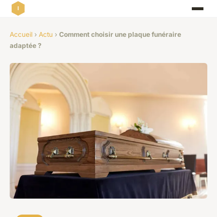
Accueil
›
Actu
›
Comment choisir une plaque funéraire
adaptée ?