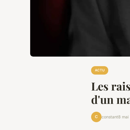
ACTU
Les rai
d'un ma
C
constant
8 mai