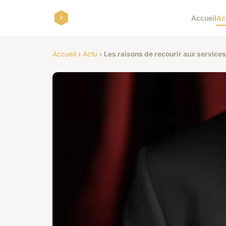
Accueil
Ac
Accueil
›
Actu
›
Les raisons de recourir aux services