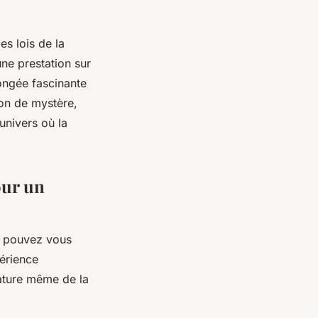
es lois de la
une prestation sur
ongée fascinante
ion de mystère,
univers où la
our un
s pouvez vous
périence
nature même de la