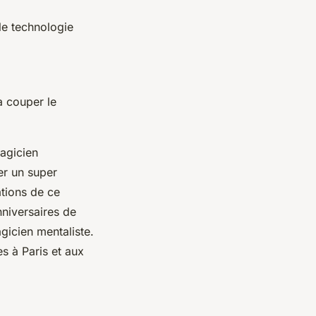
le technologie
à couper le
magicien
ser un super
ations de ce
nniversaires de
gicien mentaliste.
es à Paris et aux