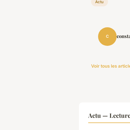
Actu
const
C
Voir tous les artic
Actu — Lectur