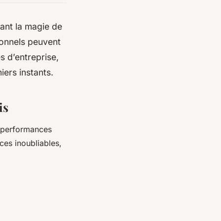
sant la magie de
ionnels peuvent
es d’entreprise,
miers instants.
is
s performances
ces inoubliables,