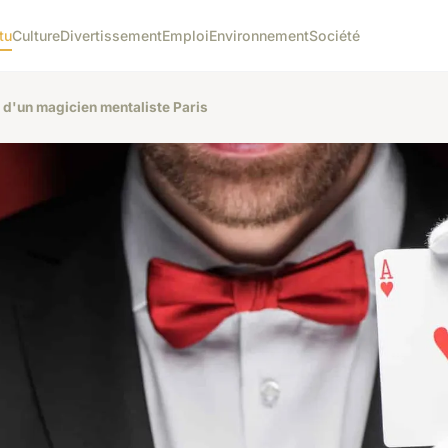
tu
Culture
Divertissement
Emploi
Environnement
Société
 d'un magicien mentaliste Paris