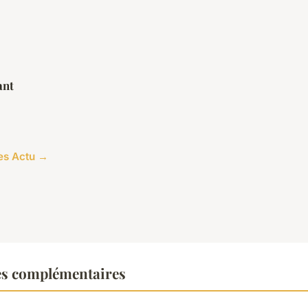
ant
les Actu →
es complémentaires