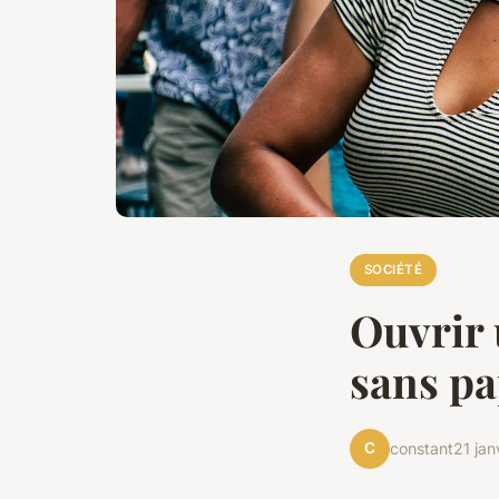
SOCIÉTÉ
Ouvrir 
sans pa
C
constant
21 jan