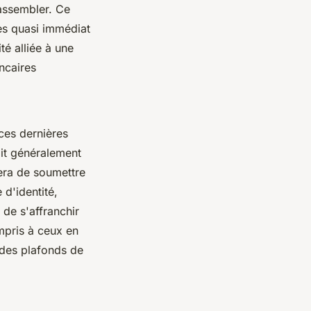
rassembler. Ce
ès quasi immédiat
ité alliée à une
ancaires
ces dernières
ait généralement
era de soumettre
d'identité,
 de s'affranchir
ompris à ceux en
e des plafonds de