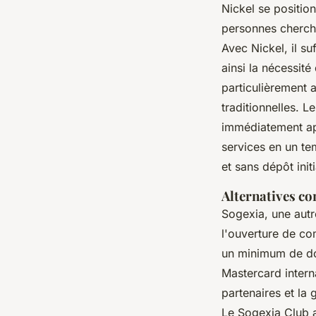
Nickel se positi
personnes chercha
Avec Nickel, il su
ainsi la nécessit
particulièrement 
traditionnelles. L
immédiatement ap
services en un te
et sans dépôt init
Alternatives co
Sogexia, une autr
l'ouverture de c
un minimum de doc
Mastercard intern
partenaires et la 
Le Sogexia Club 