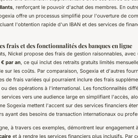
llants
, renforçant le pouvoir d'achat des membres. En outre
ogexia offre un processus simplifié pour l'ouverture de co
ncluant l'obtention rapide d'un IBAN et des services de fin
 frais et des fonctionnalités des banques en ligne
ts, Nickel propose des frais de gestion raisonnables, ave
 € par an
, ce qui inclut des retraits gratuits limités mensuel
le sur les coûts. Par comparaison, Sogexia et d'autres four
res de frais variées qui pourraient inclure des frais supplém
u des opérations à l'international. Les fonctionnalités diffèr
 services vers une audience large en simplifiant l'accès, al
e Sogexia mettent l'accent sur des services financiers ét
urs ayant des besoins de transaction internationaux ou profe
igne, à travers ces exemples, démontrent leur engagement 
caire
et à rendre les services financiers plus inclusifs. Par c