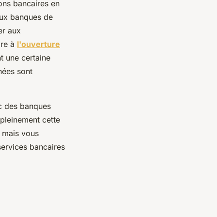
tions bancaires en
 aux banques de
er aux
ire à
l'ouverture
t une certaine
nnées sont
ec des banques
 pleinement cette
, mais vous
services bancaires