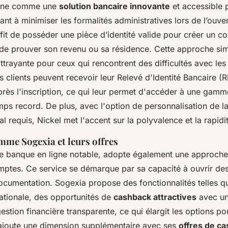
onne comme une
solution bancaire innovante
et accessible 
nt à minimiser les formalités administratives lors de l’ouve
ffit de posséder une pièce d’identité valide pour créer un c
é de prouver son revenu ou sa résidence. Cette approche sim
attrayante pour ceux qui rencontrent des difficultés avec le
es clients peuvent recevoir leur Relevé d'Identité Bancaire (R
rès l'inscription, ce qui leur permet d'accéder à une gam
mps record. De plus, avec l'option de personnalisation de l
ial requis, Nickel met l'accent sur la polyvalence et la rapidi
mme Sogexia et leurs offres
e banque en ligne notable, adopte également une approche 
omptes. Ce service se démarque par sa capacité à ouvrir d
umentation. Sogexia propose des fonctionnalités telles qu
ationale, des opportunités de
cashback attractives
avec un
gestion financière transparente, ce qui élargit les options pou
ajoute une dimension supplémentaire avec ses
offres de ca