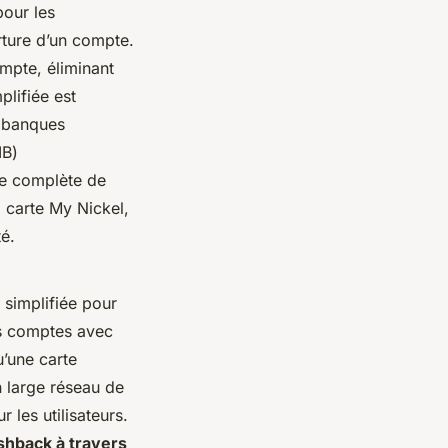
pour les
rture d’un compte.
ompte, éliminant
plifiée est
s banques
IB)
me complète de
a carte My Nickel,
té.
simplifiée pour
es comptes avec
’une carte
 large réseau de
r les utilisateurs.
shback à travers