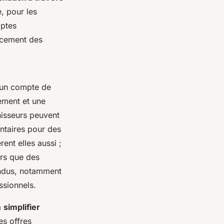
, pour les
mptes
ancement des
c un compte de
lement et une
nisseurs peuvent
entaires pour des
ent elles aussi ;
ors que des
endus, notamment
ssionnels.
à
simplifier
es offres