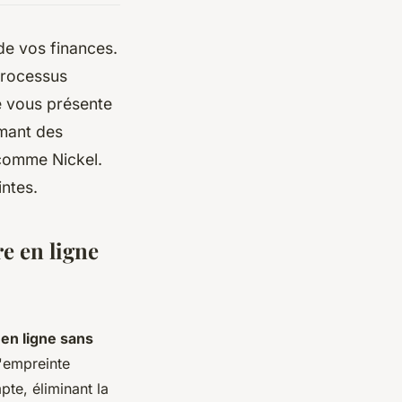
de vos finances.
processus
e vous présente
rmant des
comme Nickel.
ntes.
e en ligne
en ligne sans
l'empreinte
te, éliminant la