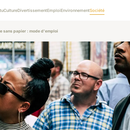
tu
Culture
Divertissement
Emploi
Environnement
Société
ne sans papier : mode d'emploi