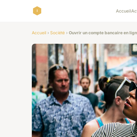
Accueil
Ac
Accueil
›
Société
›
Ouvrir un compte bancaire en lig