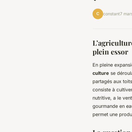
C
constant
7 mar
L’agricultu
plein essor
En pleine expansi
culture
se déroul
partagés aux toit
consiste à cultive
nutritive, a le ve
gourmande en eau q
permet une produc