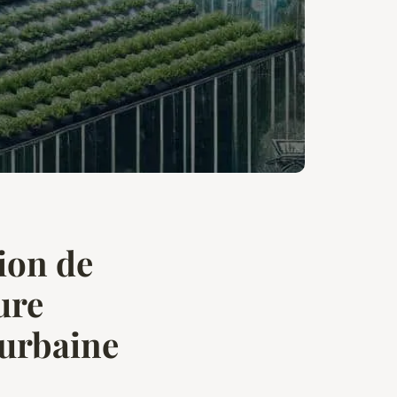
tion de
ure
 urbaine