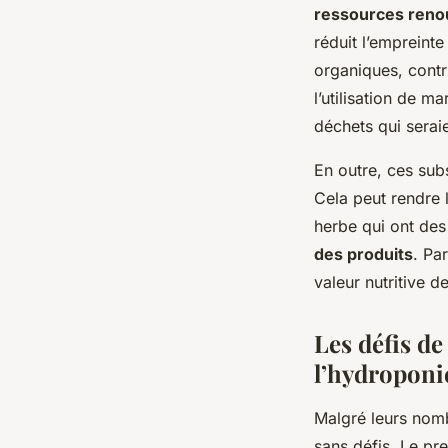
ressources reno
réduit l’empreinte
organiques, contri
l’utilisation de 
déchets qui serai
En outre, ces subs
Cela peut rendre l
herbe qui ont des 
des produits
. Pa
valeur nutritive d
Les défis de
l’hydroponi
Malgré leurs nombr
sans défis. Le pre