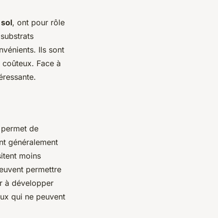
e
sol
, ont pour rôle
 substrats
nvénients. Ils sont
e coûteux. Face à
téressante.
l permet de
ont généralement
itent moins
 peuvent permettre
uer à développer
ceux qui ne peuvent