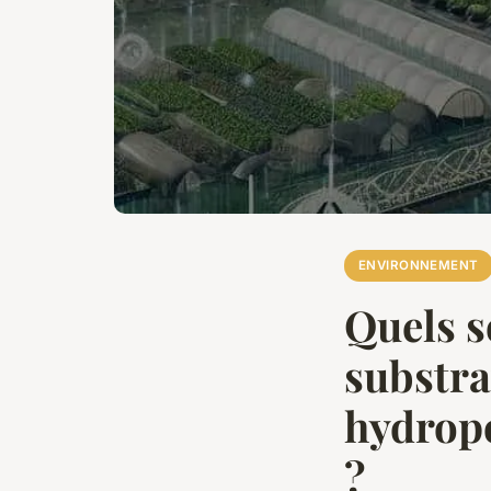
ENVIRONNEMENT
Quels s
substra
hydropo
?