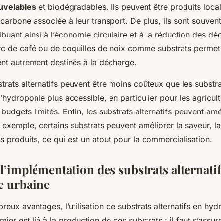
uvelables
et biodégradables. Ils peuvent être produits loca
 carbone associée à leur transport. De plus, ils sont souven
buant ainsi à l’économie circulaire et à la réduction des déc
marc de café ou de coquilles de noix comme substrats permet
ent autrement destinés à la décharge.
trats alternatifs peuvent être moins coûteux que les substrat
’hydroponie plus accessible, en particulier pour les agricul
budgets limités. Enfin, les substrats alternatifs peuvent amé
r exemple, certains substrats peuvent améliorer la saveur, la
es produits, ce qui est un atout pour la commercialisation.
 l’implémentation des substrats alternati
e urbaine
eux avantages, l’utilisation de substrats alternatifs en hyd
mier est lié à la production de ces substrats : il faut s’assu