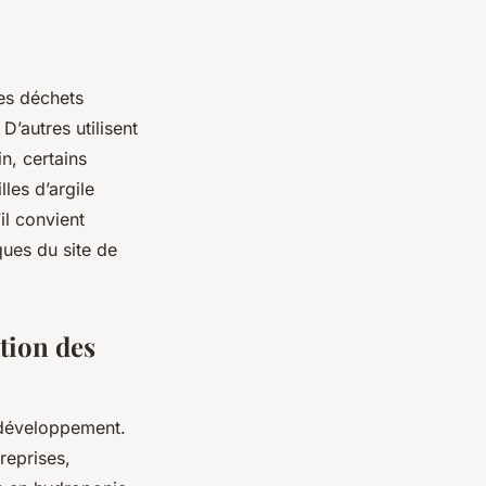
des déchets
D’autres utilisent
n, certains
lles d’argile
il convient
ques du site de
ation des
n développement.
treprises,