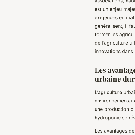
associations, habi
est un enjeu majeu
exigences en mati
généralisent, il f
former les agricul
de l’agriculture u
innovations dans 
Les avantage
urbaine dur
L’agriculture urb
environnementaux 
une production plu
hydroponie se rév
Les avantages de 