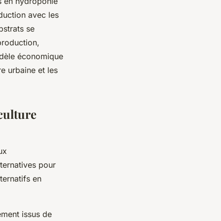
fs en hydroponie
oduction avec les
strats se
production,
 modèle économique
e urbaine et les
culture
ux
ternatives pour
ternatifs en
ement issus de