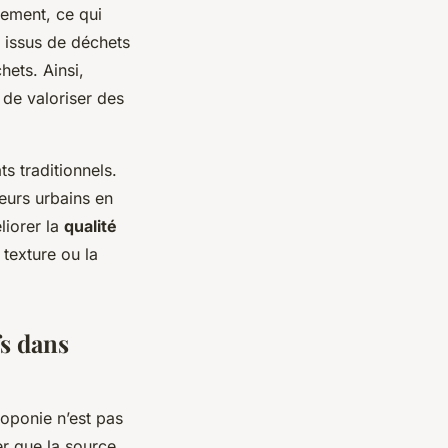
lement, ce qui
t issus de déchets
hets. Ainsi,
 de valoriser des
s traditionnels.
teurs urbains en
liorer la
qualité
 texture ou la
fs dans
roponie n’est pas
rer que la source